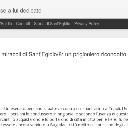
se a lui dedicate
'Egidio
Contatti
Storia di Sant'Egidio
Privacy Policy
720 / 2020 ..
SEP
ei miracoli di Sant'Egidio/8: un prigioniero ricondotto
1
morte di sant
Nel 2020 ricorrono i 1300 anni 
Santa Maria in Trestevere ci
card. Matteo Maria Zuppi, titol
Per la festa di Sant'Egidio la 
riunisce la Comunità di Sant'
nel 1968, si veste a festa! Ed è l
Un esercito persiano si batteva contro i cristiani vicino a Tripoli. U
ero. I persiani lo condussero in prigionia
, e secondo l’usanza di quest
nti lo acquistarono e lo portarono di città in città per le fiere, fu me
ad essere ancora venduto a Baghdad, città molto celebre. Uno degli abit