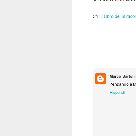
F
Il Libro dei miracol
Cfr.
So
ch
de
lu
La
re
mi
Marco Bartoli
du
J
Pensando a Mar
3
Rispondi
La
qu
ra
fa
co