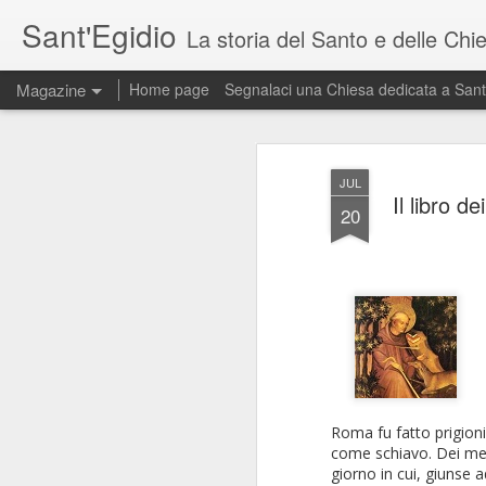
Sant'Egidio
La storia del Santo e delle Chie
Magazine
Home page
Segnalaci una Chiesa dedicata a Sant
JUL
Il libro d
20
Roma fu fatto prigioni
come schiavo. Dei merca
giorno in cui, giunse 