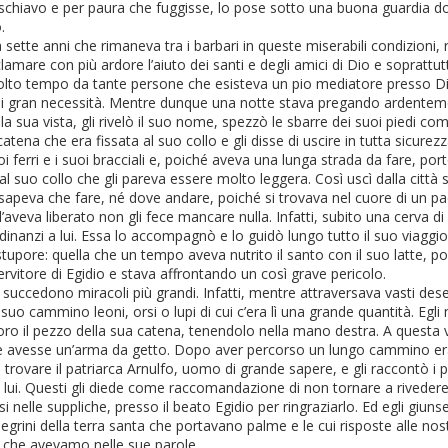
hiavo e per paura che fuggisse, lo pose sotto una buona guardia do
.
ette anni che rimaneva tra i barbari in queste miserabili condizioni, r
lamare con più ardore l’aiuto dei santi e degli amici di Dio e soprattut
 molto tempo da tante persone che esisteva un pio mediatore presso D
di gran necessità
. Mentre dunque una notte stava pregando ardentemen
 sua vista, gli rivelò il suo nome, spezzò le sbarre dei suoi piedi come
atena che era fissata al suo collo e gli disse di uscire in tutta sicurez
oi ferri e i suoi bracciali e, poiché aveva una lunga strada da fare, por
 suo collo che gli pareva essere molto leggera. Così uscì dalla città 
sapeva che fare, né dove andare, poiché si trovava nel cuore di un p
’aveva liberato non gli fece mancare nulla. Infatti, subito una cerva di
dinanzi a lui. Essa lo accompagnò e lo guidò lungo tutto il suo viaggio
stupore: quella che un tempo aveva nutrito il santo con il suo latte, po
rvitore di Egidio
e stava affrontando un così grave pericolo.
i succedono miracoli più grandi. Infatti, mentre attraversava vasti dese
suo cammino leoni, orsi o lupi di cui c’era lì una grande quantità. Egli
FESTA DI
Chiesa di Sant'Egidio
SEP
MAY
oro il pezzo della sua catena, tenendolo nella mano destra. A questa vi
1
12
SANT'EGIDIO
a Barrow, Inghilterra
 avesse un’arma da getto. Dopo aver percorso un lungo cammino er
rovare il patriarca Arnulfo, uomo di grande sapere, e gli raccontò i 
In occasione della festa di
La chiesa di Sant’Egidio a Barrow
lui. Questi gli diede come raccomandazione di non tornare a rivedere l
Sant'Egidio,
(Shropshire, Inghilterra),
si nelle suppliche, presso il beato Egidio per ringraziarlo. Ed egli gi
parrocchia della Chiesa
grini della terra santa che portavano palme e le cui risposte alle n
il 1 settembre,
Anglicana nel decanato di
a che avevamo nelle sue parole.
Telford Severn Gorge e diocesi