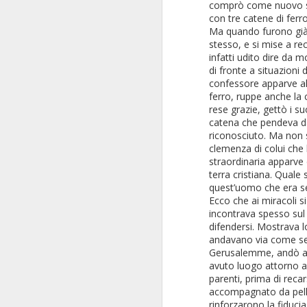
comprò come nuovo sc
con tre catene di ferro
Ma quando furono già s
stesso, e si mise a rec
infatti udito dire da
di fronte a situazioni 
1 settembre; festa di
SEP
confessore apparve alla
1
Sant'Egidio
ferro, ruppe anche la c
rese grazie, gettò i su
Quest'anno si ricordano i 1300
catena che pendeva dal
anni della morte di Sant'Egidio. In
riconosciuto. Ma non 
piazza santa Maria in
clemenza di colui che l
Trestevere ci sarà una Messa
straordinaria apparve 
presieduta dal card. Matteo
Maria Zuppi, titolare di
terra cristiana
. Quale 
SantEgidio. Per la festa di
quest’uomo che era se
Sant'Egidio la piccola chiesa di
Ecco che ai miracoli s
Trastevere dove si riunisce la
incontrava spesso sul 
Comunità di Sant'Egidio fondata
difendersi. Mostrava l
da Andrea Riccardi nel 1968, si
andavano via come se
veste a festa! Ed è lieta di
Gerusalemme, andò a t
accogliere tutti i visitatori...
avuto luogo attorno a 
parenti, prima di
recar
accompagnato da pelle
rinforzarono la fiduci