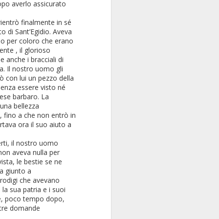
po averlo assicurato
ientrò finalmente in sé
to di Sant’Egidio. Aveva
io per coloro che erano
te , il glorioso
 anche i bracciali di
za. Il nostro uomo gli
tò con lui un pezzo della
senza essere visto né
aese barbaro. La
 una bellezza
, fino a che non entrò in
rtava ora il suo aiuto a
rti, il nostro uomo
 non aveva nulla per
Visita alla chiesa di
FEB
sta, le bestie se ne
5
Sant'Egidio a
a giunto a
prodigi che avevano
Trastevere / 9
a sua patria e i suoi
L'altare delle Bibbie
unse, poco tempo dopo,
ostre domande
Nella cappella di Sant'Egidio